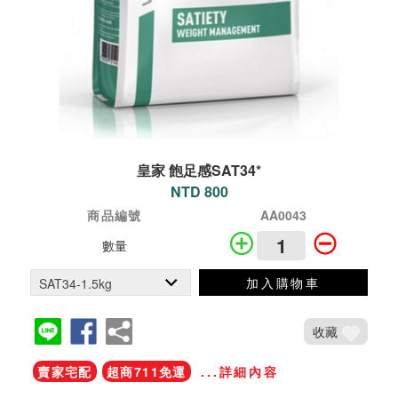
皇家 飽足感SAT34*
NTD 800
商品編號
AA0043
數量
加入購物車
收藏
賣家宅配
超商711免運
...詳細內容