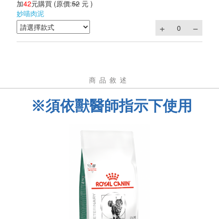
加
42
元購買
(原價:
52
元 )
妙喵肉泥
商品敘述