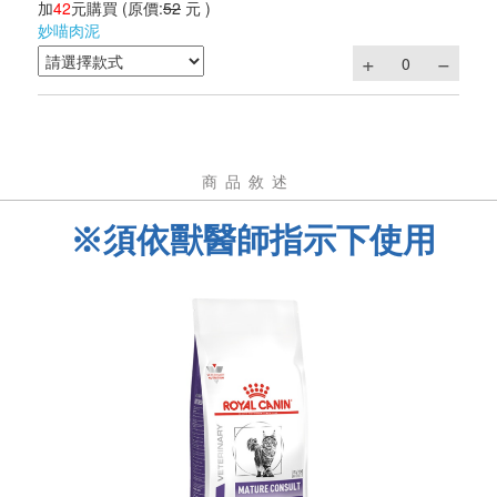
加
42
元購買
(原價:
52
元 )
妙喵肉泥
商品敘述