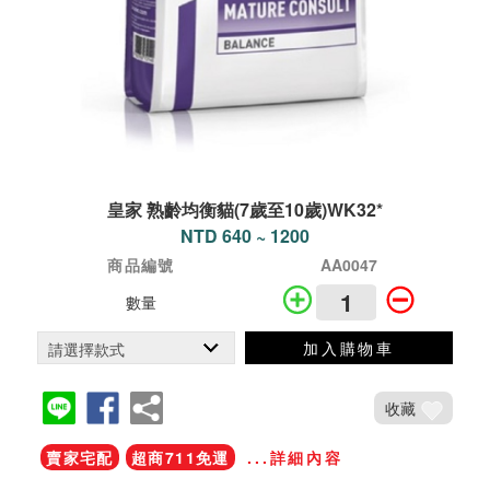
皇家 熟齡均衡貓(7歲至10歲)WK32*
NTD 640 ~ 1200
商品編號
AA0047
數量
加入購物車
收藏
賣家宅配
超商711免運
...詳細內容