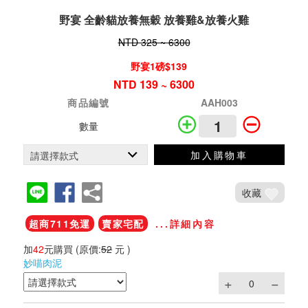
野宴 全齡貓放養無穀 放養雞&放養火雞
NTD 325 ~ 6300
野宴1磅$139
NTD 139 ~ 6300
商品編號
AAH003
數量
加入購物車
收藏
超商711免運
賣家宅配
...詳細內容
加
42
元購買
(原價:
52
元 )
妙喵肉泥