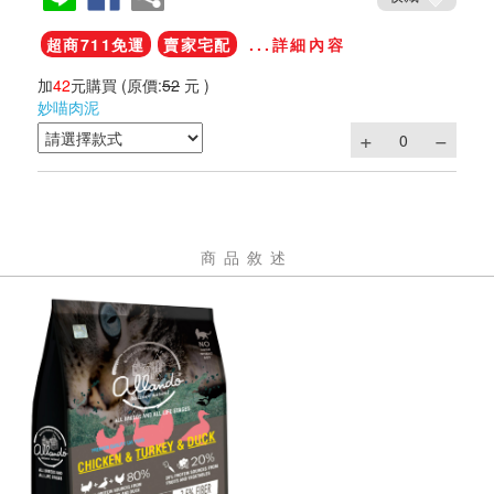
超商711免運
賣家宅配
...詳細內容
加
42
元購買
(原價:
52
元 )
妙喵肉泥
商品敘述