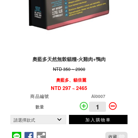
奧藍多天然無榖貓糧-火雞肉+鴨肉
NTD 350 ~ 2900
奧藍多、貓倍麗
NTD 297 ~ 2465
商品編號
AI0007
數量
加入購物車
收藏