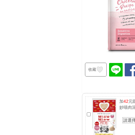
收藏
加
42
元
妙喵肉
請選