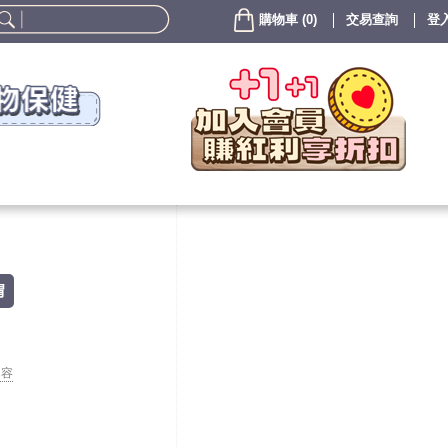
購物車
(
0
)
交易查詢
登入
胃
內容