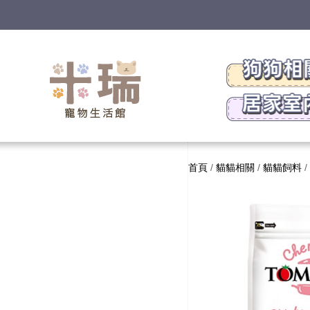
首頁
/
貓貓相關
/
貓貓飼料
/