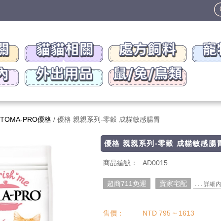
TOMA-PRO優格
/ 優格 親親系列-零穀 成貓敏感腸胃
優格 親親系列-零穀 成貓敏感腸
商品編號：
AD0015
超商711免運
賣家宅配
. . . 詳細
售價：
NTD 795 ~ 1613