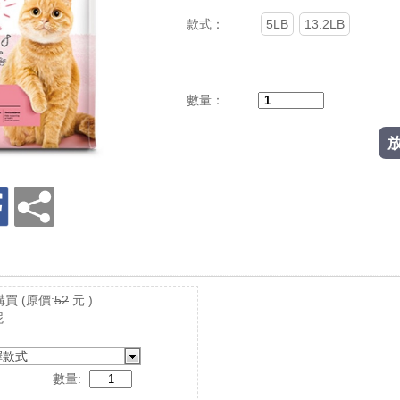
款式：
5LB
13.2LB
數量：
購買
(原價:
52
元 )
泥
擇款式
數量: