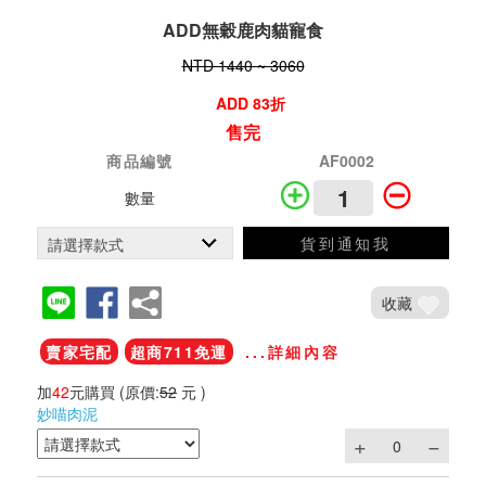
ADD無穀鹿肉貓寵食
NTD 1440 ~ 3060
ADD 83折
售完
商品編號
AF0002
數量
貨到通知我
收藏
賣家宅配
超商711免運
...詳細內容
加
42
元購買
(原價:
52
元 )
妙喵肉泥