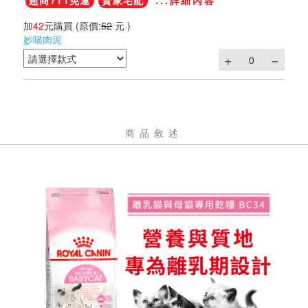
超商711免運
賣家宅配
...詳細內容
加
42
元購買
(原價:
52
元 )
妙喵肉泥
商品敘述