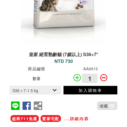
皇家 絕育熟齡貓 (7歲以上) S36+7*
NTD 730
商品編號
AA0013
數量
加入購物車
收藏
超商711免運
賣家宅配
...詳細內容