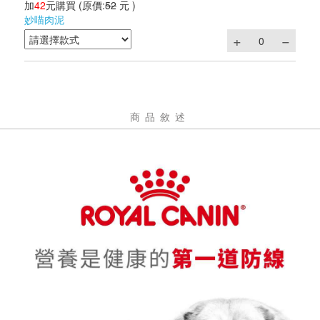
加
42
元購買
(原價:
52
元 )
妙喵肉泥
商品敘述