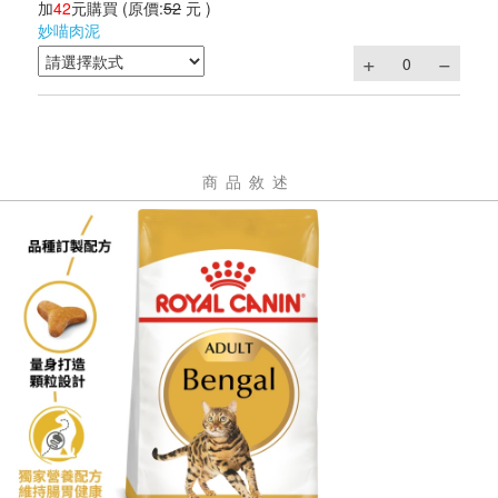
加
42
元購買
(原價:
52
元 )
妙喵肉泥
商品敘述