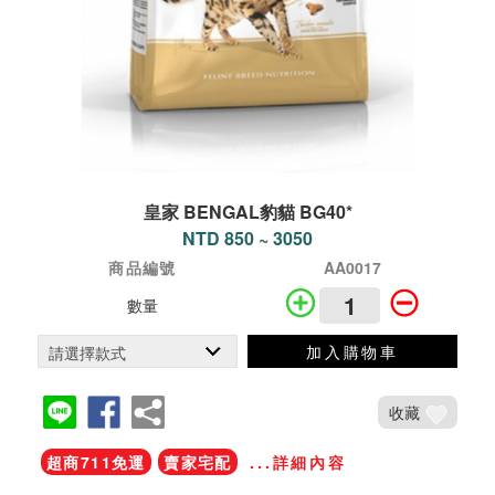
皇家 BENGAL豹貓 BG40*
NTD 850 ~ 3050
商品編號
AA0017
數量
加入購物車
收藏
超商711免運
賣家宅配
...詳細內容