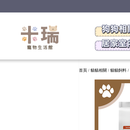
首頁
/
貓貓相關
/
貓貓飼料
/