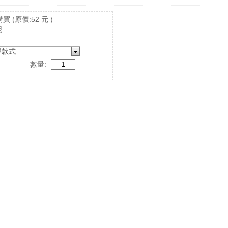
購買
(原價:
52
元 )
泥
擇款式
數量: