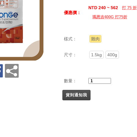
NTD 240 ~ 562
打 75 折
優惠價：
瑪恩吉400G 打75折
樣式：
雞肉
尺寸：
1.5kg
400g
數量：
貨到通知我