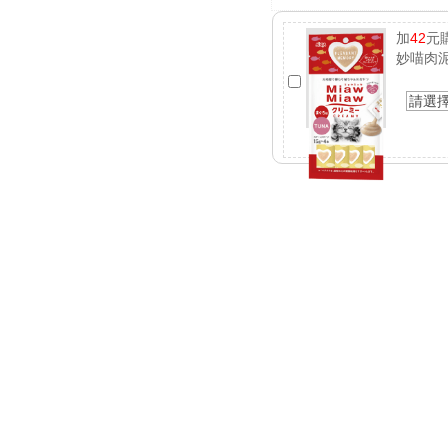
加
42
元
妙喵肉
請選