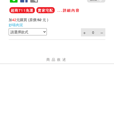
超商711免運
賣家宅配
...詳細內容
加
42
元購買
(原價:
52
元 )
妙喵肉泥
商品敘述