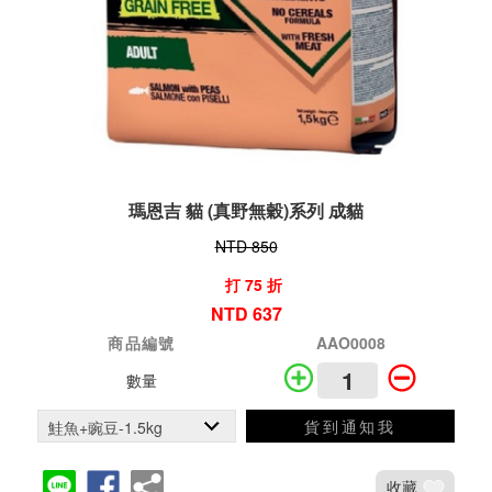
瑪恩吉 貓 (真野無穀)系列 成貓
NTD 850
打 75 折
NTD 637
商品編號
AAO0008
數量
貨到通知我
收藏