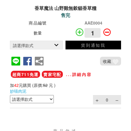
香草魔法 山野雞無穀貓香草糧
售完
商品編號
AAE0004
數量
貨到通知我
收藏
超商711免運
賣家宅配
...詳細內容
加
42
元購買
(原價:
52
元 )
妙喵肉泥
商品敘述