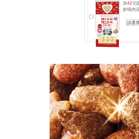
加
42
元
妙喵肉
請選