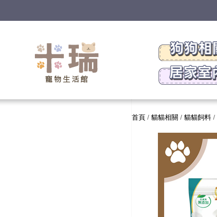
首頁
/
貓貓相關
/
貓貓飼料
/