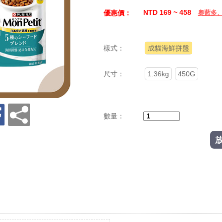
NTD 169 ~ 458
優惠價：
奧藍多
樣式：
成貓海鮮拼盤
尺寸：
1.36kg
450G
數量：