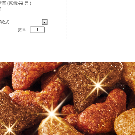
購買
(原價:
52
元 )
泥
擇款式
數量: