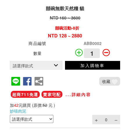
囍碗無榖天然糧 貓
NTD 160 ~ 3600
囍碗活動-8折
NTD 128 ~ 2880
商品編號
ABB0002
數量
加入購物車
收藏
超商711免運
賣家宅配
...詳細內容
加
42
元購買
(原價:
52
元 )
妙喵肉泥