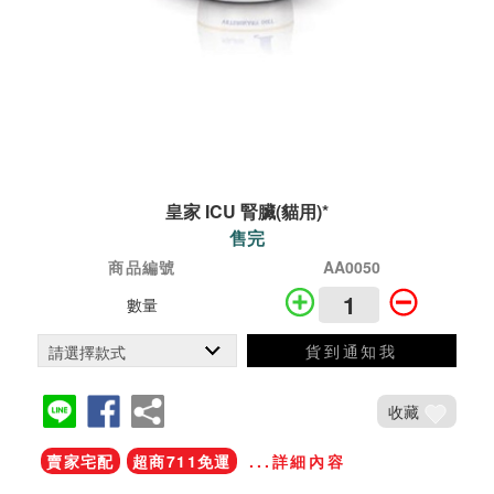
皇家 ICU 腎臟(貓用)*
售完
商品編號
AA0050
數量
貨到通知我
收藏
賣家宅配
超商711免運
...詳細內容