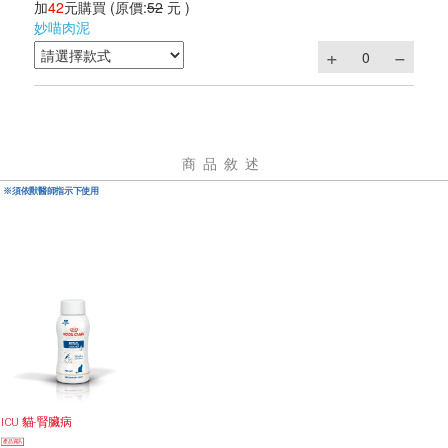
加
42
元購買
(原價:
52
元 )
妙喵肉泥
商品敘述