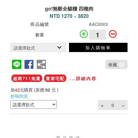
go!無穀全貓糧 四種肉
NTD 1270 ~ 3820
商品編號
AAC0003
數量
加入購物車
收藏
超商711免運
賣家宅配
...詳細內容
加
42
元購買
(原價:
52
元 )
妙喵肉泥
商品敘述