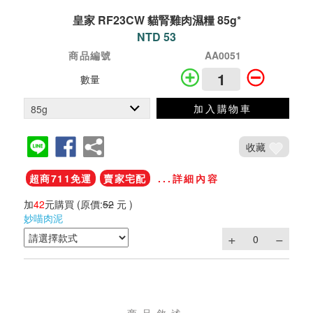
皇家 RF23CW 貓腎雞肉濕糧 85g*
NTD 53
商品編號
AA0051
數量
加入購物車
收藏
超商711免運
賣家宅配
...詳細內容
加
42
元購買
(原價:
52
元 )
妙喵肉泥