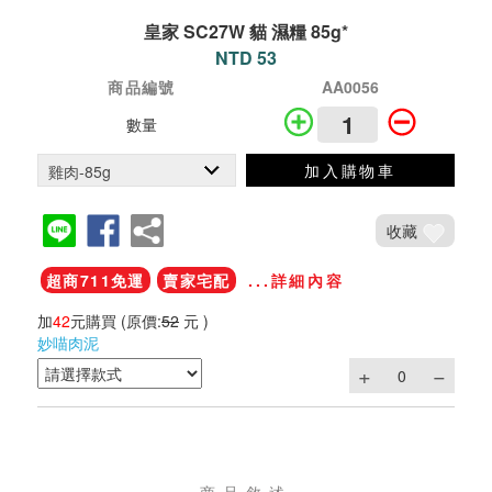
皇家 SC27W 貓 濕糧 85g*
NTD 53
商品編號
AA0056
數量
加入購物車
收藏
超商711免運
賣家宅配
...詳細內容
加
42
元購買
(原價:
52
元 )
妙喵肉泥