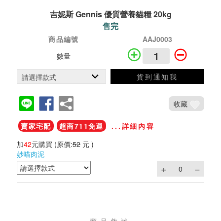
吉妮斯 Gennis 優質營養貓糧 20kg
售完
商品編號
AAJ0003
數量
貨到通知我
收藏
賣家宅配
超商711免運
...詳細內容
加
42
元購買
(原價:
52
元 )
妙喵肉泥