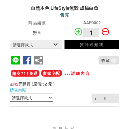
自然本色 LifeStyle無穀 成貓白魚
售完
商品編號
AAP0002
數量
貨到通知我
收藏
超商711免運
賣家宅配
...詳細內容
加
42
元購買
(原價:
52
元 )
妙喵肉泥
商品敘述