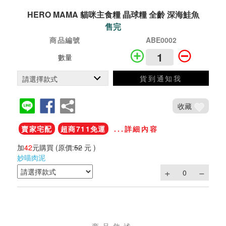
HERO MAMA 貓咪主食糧 晶球糧 全齡 深海鮭魚
售完
商品編號
ABE0002
數量
貨到通知我
收藏
賣家宅配
超商711免運
...詳細內容
加
42
元購買
(原價:
52
元 )
妙喵肉泥