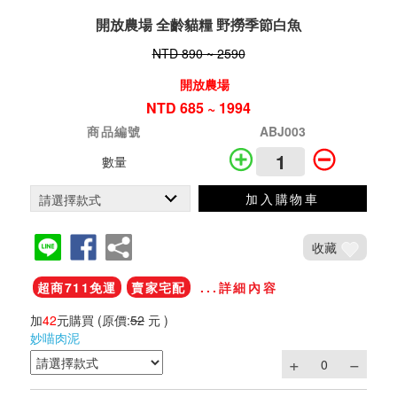
開放農場 全齡貓糧 野撈季節白魚
NTD 890 ~ 2590
開放農場
NTD 685 ~ 1994
商品編號
ABJ003
數量
加入購物車
收藏
超商711免運
賣家宅配
...詳細內容
加
42
元購買
(原價:
52
元 )
妙喵肉泥