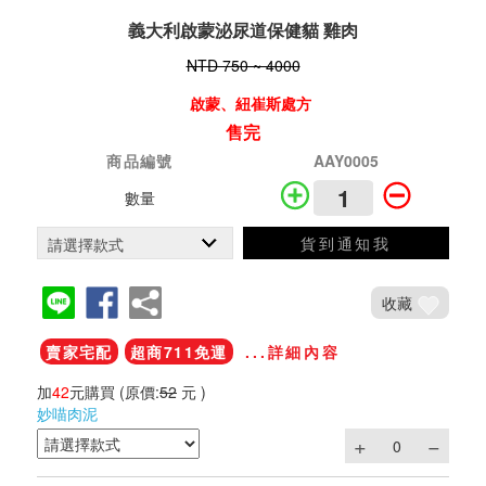
義大利啟蒙泌尿道保健貓 雞肉
NTD 750 ~ 4000
啟蒙、紐崔斯處方
售完
商品編號
AAY0005
數量
貨到通知我
收藏
賣家宅配
超商711免運
...詳細內容
加
42
元購買
(原價:
52
元 )
妙喵肉泥