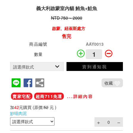
義大利啟蒙室內貓 鮪魚+鮭魚
NTD 750 ~ 2000
啟蒙、紐崔斯處方
售完
商品編號
AAY0013
數量
貨到通知我
收藏
賣家宅配
超商711免運
...詳細內容
加
42
元購買
(原價:
52
元 )
妙喵肉泥