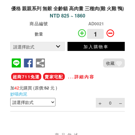
優格 親親系列 無穀 全齡貓 高肉量 三種肉(雞 火雞 鴨)
NTD 825 ~ 1860
商品編號
AD0021
數量
加入購物車
收藏
超商711免運
賣家宅配
...詳細內容
加
42
元購買
(原價:
52
元 )
妙喵肉泥
商品敘述