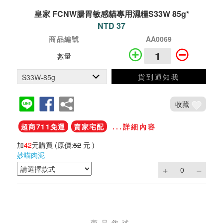
皇家 FCNW腸胃敏感貓專用濕糧S33W 85g*
NTD 37
商品編號
AA0069
數量
貨到通知我
收藏
超商711免運
賣家宅配
...詳細內容
加
42
元購買
(原價:
52
元 )
妙喵肉泥
商品敘述