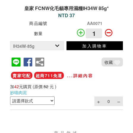
皇家 FCNW化毛貓專用濕糧IH34W 85g*
NTD 37
商品編號
AA0071
數量
加入購物車
收藏
賣家宅配
超商711免運
...詳細內容
加
42
元購買
(原價:
52
元 )
妙喵肉泥
商品敘述