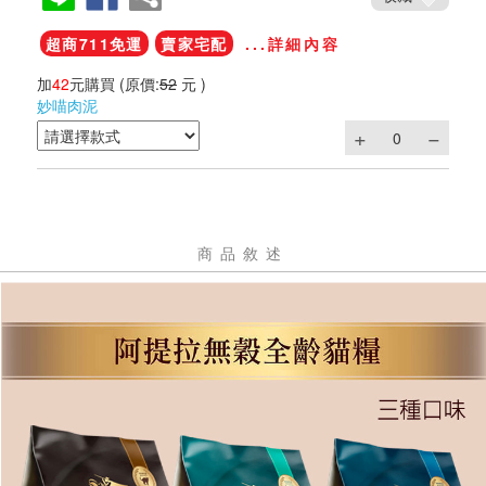
超商711免運
賣家宅配
...詳細內容
加
42
元購買
(原價:
52
元 )
妙喵肉泥
商品敘述