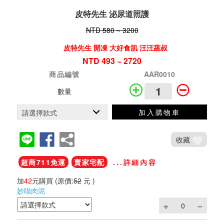
皮特先生 泌尿道照護
NTD 580 ~ 3200
皮特先生 開凍 大好食肌 汪汪蔬叔
NTD 493 ~ 2720
商品編號
AAR0010
數量
加入購物車
收藏
超商711免運
賣家宅配
...詳細內容
加
42
元購買
(原價:
52
元 )
妙喵肉泥