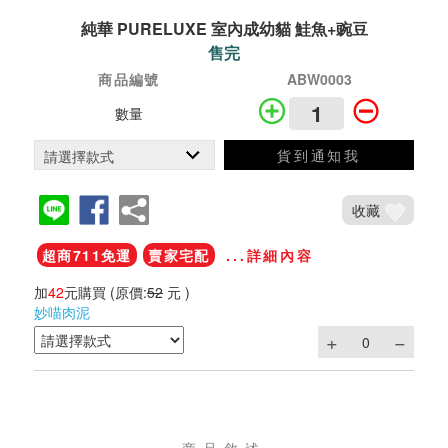
純華 PURELUXE 室內成幼貓 鮭魚+豌豆
售完
商品編號
ABW0003
數量
貨到通知我
收藏
超商711免運
賣家宅配
...詳細內容
加
42
元購買
(原價:
52
元 )
妙喵肉泥