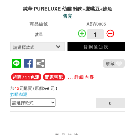
純華 PURELUXE 幼貓 雞肉+鷹嘴豆+鮭魚
售完
商品編號
ABW0005
數量
貨到通知我
收藏
超商711免運
賣家宅配
...詳細內容
加
42
元購買
(原價:
52
元 )
妙喵肉泥