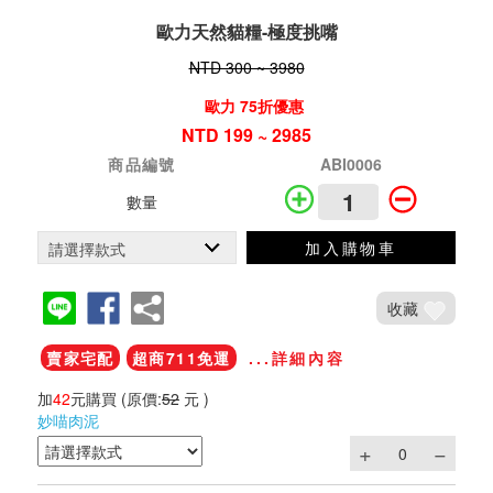
歐力天然貓糧-極度挑嘴
NTD 300 ~ 3980
歐力 75折優惠
NTD 199 ~ 2985
商品編號
ABI0006
數量
加入購物車
收藏
賣家宅配
超商711免運
...詳細內容
加
42
元購買
(原價:
52
元 )
妙喵肉泥