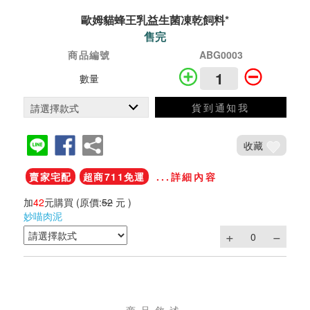
歐姆貓蜂王乳益生菌凍乾飼料*
售完
商品編號
ABG0003
數量
貨到通知我
收藏
賣家宅配
超商711免運
...詳細內容
加
42
元購買
(原價:
52
元 )
妙喵肉泥