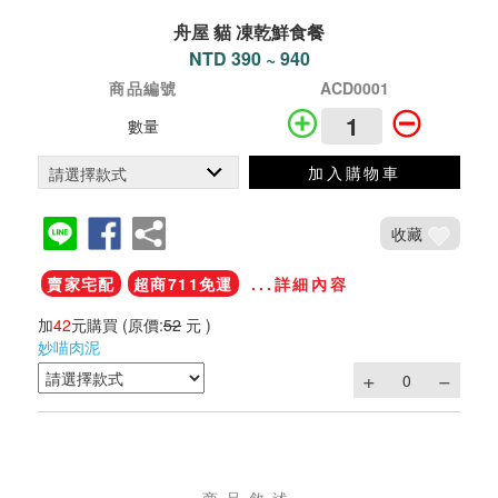
舟屋 貓 凍乾鮮食餐
NTD 390 ~ 940
商品編號
ACD0001
數量
加入購物車
收藏
賣家宅配
超商711免運
...詳細內容
加
42
元購買
(原價:
52
元 )
妙喵肉泥