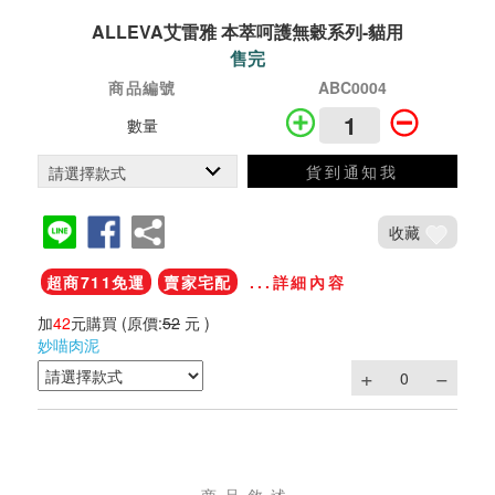
ALLEVA艾雷雅 本萃呵護無穀系列-貓用
售完
商品編號
ABC0004
數量
貨到通知我
收藏
超商711免運
賣家宅配
...詳細內容
加
42
元購買
(原價:
52
元 )
妙喵肉泥