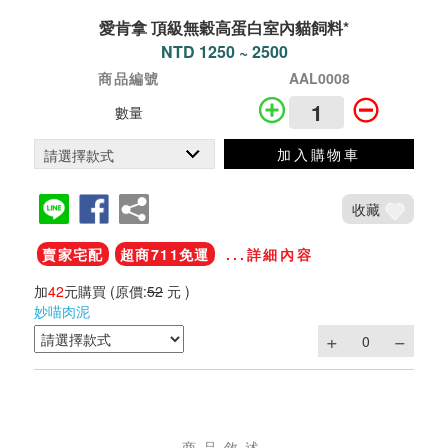
愛肯拿 頂級無穀高蛋白室內貓飼料*
NTD 1250 ~ 2500
商品編號
AAL0008
數量
加入購物車
收藏
賣家宅配
超商711免運
...詳細內容
加
42
元購買
(原價:
52
元 )
妙喵肉泥
商品敘述