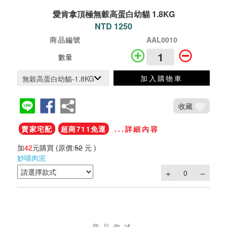
愛肯拿頂極無穀高蛋白幼貓 1.8KG
NTD 1250
商品編號
AAL0010
數量
加入購物車
收藏
賣家宅配
超商711免運
...詳細內容
加
42
元購買
(原價:
52
元 )
妙喵肉泥
商品敘述