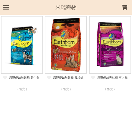
LOADING...
米瑞寵物
上架時間
銷售件數
銷售價格
樣式尺寸篩選
全部樣式
農場貓
野生魚
室內貓
原野優越無穀貓-野生魚
原野優越無穀糧-農場貓
原野優越天然糧-室內貓
全部尺寸
2.27kg
2kg
6.36kg
6kg
( 售完 )
( 售完 )
( 售完 )
篩選