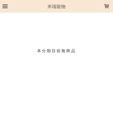
LOADING...
米瑞寵物
上架時間
銷售件數
銷售價格
樣式尺寸篩選
本分類目前無商品
現貨商品
篩選