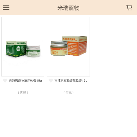
LOADING...
米瑞寵物
上架時間
銷售件數
銷售價格
樣式尺寸篩選
全部樣式
吉沛思寵物萬用軟膏15g
吉沛思寵物護掌軟膏15g
全部尺寸
( 售完 )
( 售完 )
篩選