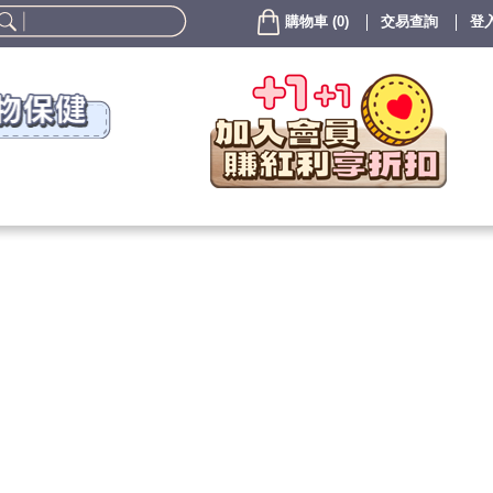
購物車
(
0
)
交易查詢
登入