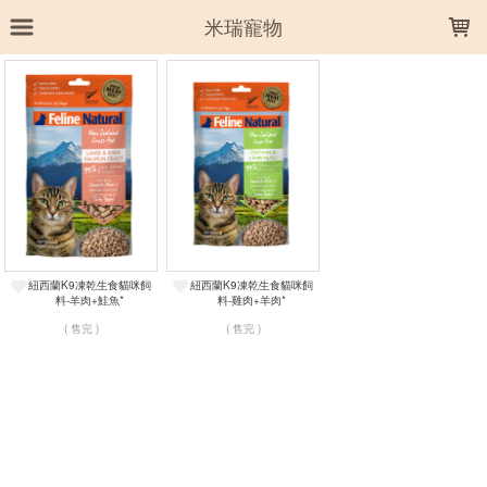
LOADING...
米瑞寵物
上架時間
銷售件數
銷售價格
樣式尺寸篩選
全部樣式
雞肉+羊肉
羊肉+鮭魚
紐西蘭K9凍乾生食貓咪飼
紐西蘭K9凍乾生食貓咪飼
全部尺寸
100g
320g/還原1.28kg
料-羊肉+鮭魚*
料-雞肉+羊肉*
( 售完 )
( 售完 )
篩選