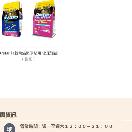
A*star 無穀幼貓懷孕貓用 泌尿護齒
( 售完 )
面資訊
營業時間：週一至週六１２：００～２１：００
環