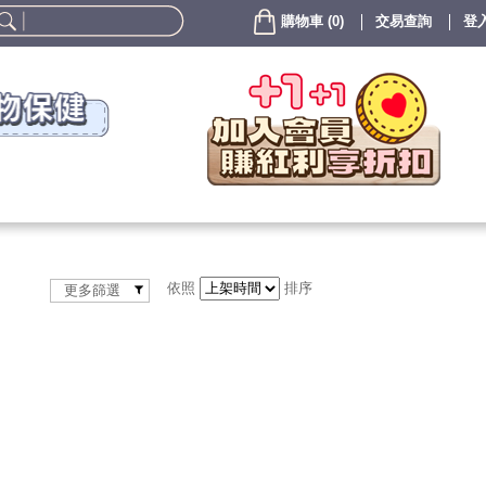
購物車
(
0
)
交易查詢
登入
依照
排序
更多篩選