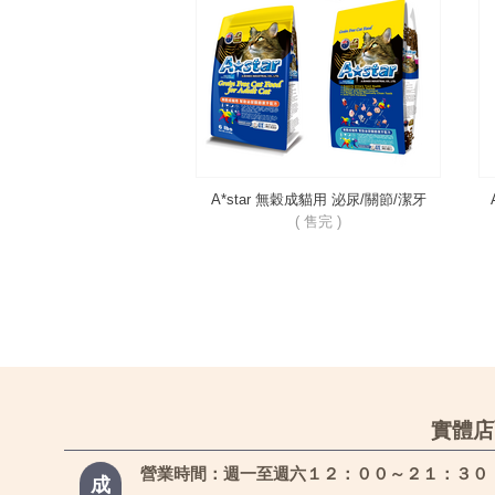
A*star 無穀成貓用 泌尿/關節/潔牙
( 售完 )
實體店
營業時間：週一至週六１２：００～２１：３０
成