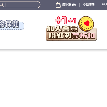
購物車
(
0
)
交易查詢
登入