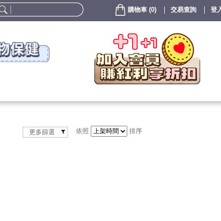
購物車
(
0
)
交易查詢
登入
依照
排序
更多篩選