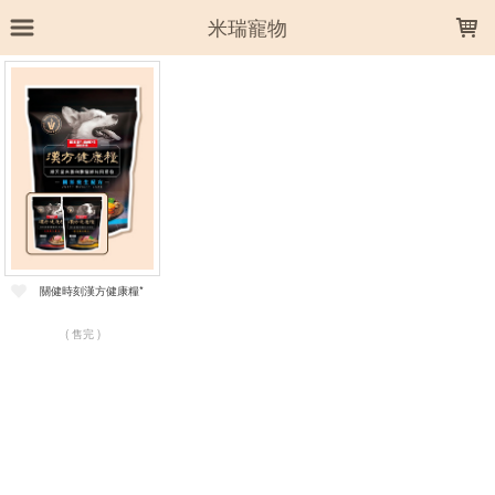
LOADING...
米瑞寵物
上架時間
銷售件數
銷售價格
樣式尺寸篩選
全部樣式
關節養生
皮毛養生
元氣養生
關健時刻漢方健康糧*
全部尺寸
908g
( 售完 )
篩選