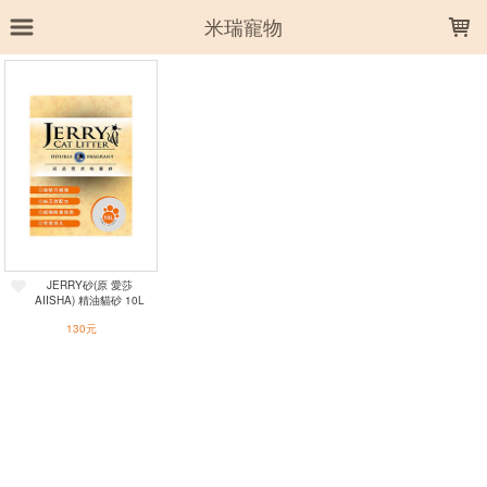
LOADING...
米瑞寵物
上架時間
銷售件數
銷售價格
樣式尺寸篩選
全部樣式
森林 細顆粒
森林 粗顆粒
JERRY砂(原 愛莎
全部尺寸
10L
AIISHA) 精油貓砂 10L
130元
篩選