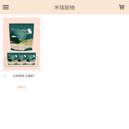
LOADING...
米瑞寵物
上架時間
銷售件數
銷售價格
樣式尺寸篩選
全部樣式
綠茶
原味
玉米
木炭
天然密碼 豆腐砂*
全部尺寸
6L
250元
篩選