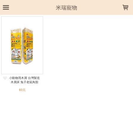
LOADING...
米瑞寵物
上架時間
銷售件數
銷售價格
樣式尺寸篩選
全部樣式
小動物用木屑 台灣製造
全部尺寸
一條
木屑床 兔子老鼠鳥類
60元
篩選