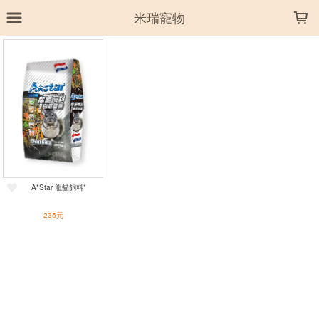
LOADING...
米瑞寵物
上架時間
銷售件數
銷售價格
樣式尺寸篩選
全部樣式
龍貓飼料
A*Star 龍貓飼料*
全部尺寸
1kg±5%
235元
篩選